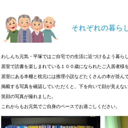
それぞれの暮ら
わしんち元気・平塚ではご自宅での生活に近づけるよう暮ら
居室で読書を楽しまれている１００歳になられたご入居者様
居室にある本棚と枕元には推理小説などたくさんの本が並ん
掲載する写真を確認していただくと、下を向いて顔が見えな
笑顔の写真が撮れました。
これからもお元気でご自身のペースでお過ごしください。