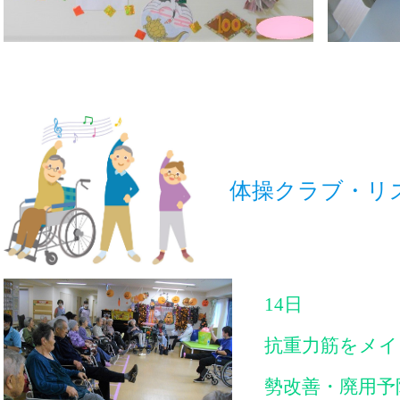
体操クラブ・リ
14日
抗重力筋をメイ
勢改善・廃用予