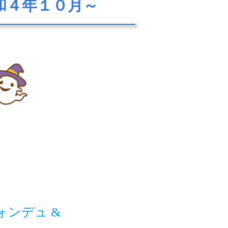
和４年１０月～
ンデュ &